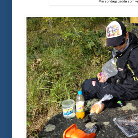
Min söndagsgädda som v