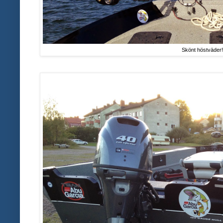
Skönt höstväder!